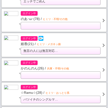
エッチでごめん
ログイン中
のあ･ω･(78) /
ヒミツ・不明/その他
ログイン中
姫香(21) /
ヒミツ・メガネッ娘
無言の人には無言対応…
ログイン中
かのんのん(26) /
兵庫・不明/その他
ログイン中
☆Ramu☆(28) /
ヒミツ・おっとり系
バツイチのシングルマ…