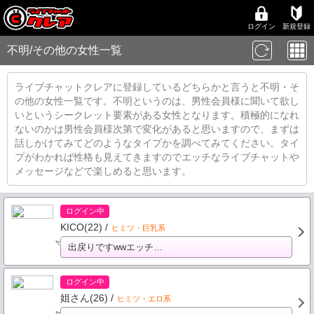
ログイン
新規登録
不明/その他の女性一覧
ライブチャットクレアに登録しているどちらかと言うと不明・そ
の他の女性一覧です。不明というのは、男性会員様に聞いて欲し
いというシークレット要素がある女性となります。積極的になれ
ないのかは男性会員様次第で変化があると思いますので、まずは
話しかけてみてどのようなタイプかを調べてみてください。タイ
プがわかれば性格も見えてきますのでエッチなライブチャットや
メッセージなどで楽しめると思います。
ログイン中
KICO(22) /
ヒミツ・巨乳系
出戻りですwwエッチ…
ログイン中
姐さん(26) /
ヒミツ・エロ系