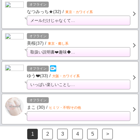
オフライン
なつみっち★(32) /
東京・カワイイ系
メールだけじゃなくて…
オフライン
美桜(37) /
東京・癒し系
取扱い説明書❤️趣味◆…
オフライン
ゆう❤️(33) /
大阪・カワイイ系
いっぱい楽しいことし…
オフライン
まこ (30) /
ヒミツ・不明/その他
1
2
3
4
5
>