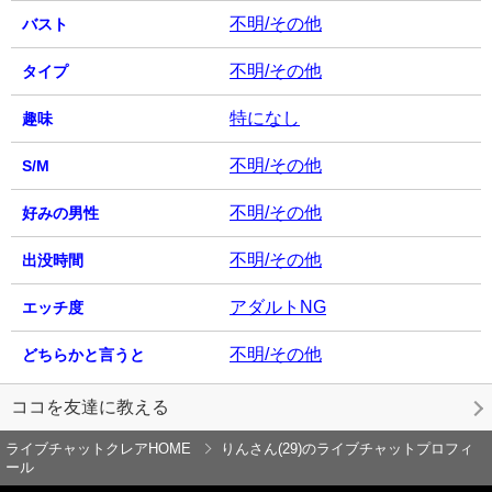
不明/その他
バスト
不明/その他
タイプ
特になし
趣味
不明/その他
S/M
不明/その他
好みの男性
不明/その他
出没時間
アダルトNG
エッチ度
不明/その他
どちらかと言うと
ココを友達に教える
ライブチャットクレアHOME
りんさん(29)のライブチャットプロフィ
ール