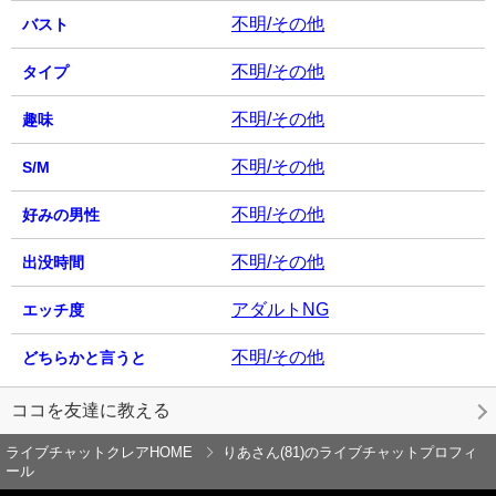
不明/その他
バスト
不明/その他
タイプ
不明/その他
趣味
不明/その他
S/M
不明/その他
好みの男性
不明/その他
出没時間
アダルトNG
エッチ度
不明/その他
どちらかと言うと
ココを友達に教える
ライブチャットクレアHOME
りあさん(81)のライブチャットプロフィ
ール