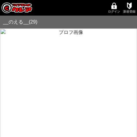
ログイン
新規登録
__のえる__(29)