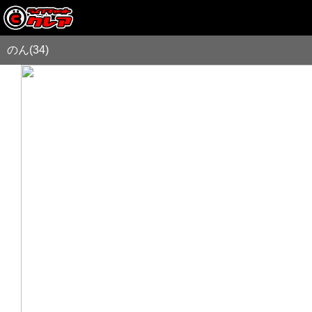
のん(34)