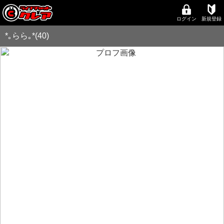
ログイン
新規登録
*｡らら｡*(40)