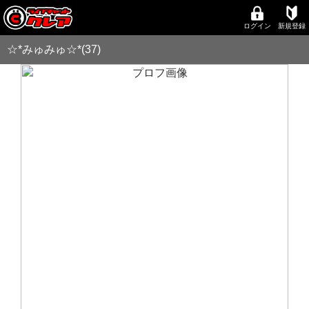
ログイン
新規登録
☆*みゅみゅ☆*(37)