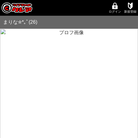
ログイン
新規登録
まりな✮*｡ﾟ(26)