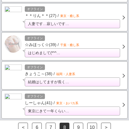
オフライン
＊＊りん＊＊(27) /
東京・癒し系
人妻です…寂しいです…
オフライン
☆みほっく☆(39) /
千葉・癒し系
はじめまして(*^^…
オフライン
きょうこ～(38) /
福岡・人妻系
結婚はしてますが長く…
オフライン
しーしゃん(41) /
東京・おバカ系
東京にきて一年くらい…
<
6
7
8
9
10
>