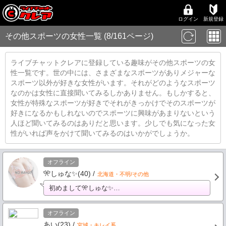
ログイン
新規登録
その他スポーツの女性一覧 (8/161ページ)
ライブチャットクレアに登録している趣味がその他スポーツの女
性一覧です。世の中には、さまざまなスポーツがありメジャーな
スポーツ以外が好きな女性がいます。それがどのようなスポーツ
なのかは女性に直接聞いてみるしかありません。もしかすると、
女性が特殊なスポーツが好きでそれがきっかけでそのスポーツが
好きになるかもしれないのでスポーツに興味があまりないという
人ほど聞いてみるのはありだと思います。少しでも気になった女
性がいれば声をかけて聞いてみるのはいかがでしょうか。
オフライン
🎌しゅな✨(40) /
北海道・不明/その他
初めまして🎌しゅな✨…
オフライン
あい(23) /
宮城・キレイ系